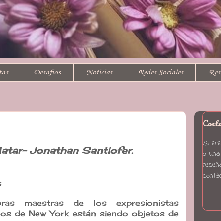
tas
Desafios
Noticias
Redes Sociales
Res
Cont
Si ere
atar- Jonathan Santlofer.
o una 
reseña
contá
:
ras maestras de los expresionistas
tos de New York están siendo objetos de