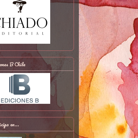
ones B Chile
cipo en...