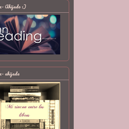
x- Ahijado :)
x- ahijada