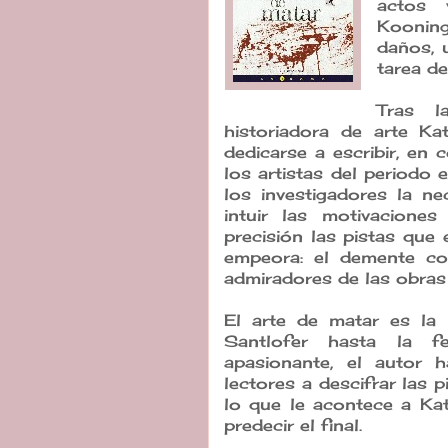
actos 
Koonin
daños, 
tarea de
Tras l
historiadora de arte K
dedicarse a escribir, en 
los artistas del periodo 
los investigadores la n
intuir las motivaciones
precisión las pistas que
empeora: el demente co
admiradores de las obras
El arte de matar es la 
Santlofer hasta la f
apasionante, el autor 
lectores a descifrar las 
lo que le acontece a Ka
predecir el final.