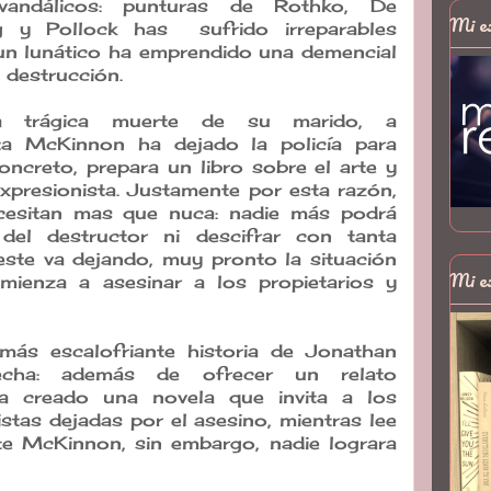
vandálicos: punturas de Rothko, De
Mi e
g y Pollock has sufrido irreparables
un lunático ha emprendido una demencial
 destrucción.
a trágica muerte de su marido, a
ata McKinnon ha dejado la policía para
concreto, prepara un libro sobre el arte y
expresionista. Justamente por esta razón,
ecesitan mas que nuca: nadie más podrá
 del destructor ni descifrar con tanta
 este va dejando, muy pronto la situación
Mi e
mienza a asesinar a los propietarios y
más escalofriante historia de Jonathan
echa: además de ofrecer un relato
ha creado una novela que invita a los
pistas dejadas por el asesino, mientras lee
te McKinnon, sin embargo, nadie lograra