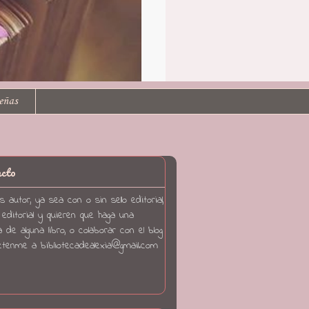
eñas
acto
s autor, ya sea con o sin sello editorial,
editorial y quieren que haga una
 de alguna libro, o colaborar con el blog
ctenme a b
ibliotecadealexia@gmail.com