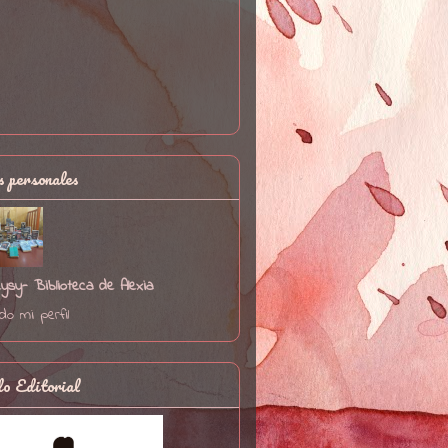
 personales
ysy- Biblioteca de Alexia
do mi perfil
o Editorial